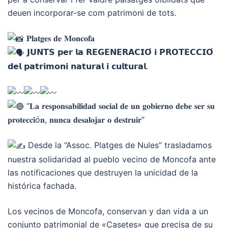
deuen incorporar-se com patrimoni de tots.
𝐏𝐥𝐚𝐭𝐠𝐞𝐬 𝐝𝐞 𝐌𝐨𝐧𝐜𝐨𝐟𝐚
𝗝𝗨𝗡𝗧𝗦 𝗽𝗲𝗿 𝗹𝗮 𝗥𝗘𝗚𝗘𝗡𝗘𝗥𝗔𝗖𝗜𝗢́ 𝗶 𝗣𝗥𝗢𝗧𝗘𝗖𝗖𝗜𝗢́
𝗱𝗲𝗹 𝗽𝗮𝘁𝗿𝗶𝗺𝗼𝗻𝗶 𝗻𝗮𝘁𝘂𝗿𝗮𝗹 𝗶 𝗰𝘂𝗹𝘁𝘂𝗿𝗮𝗹.
“𝐋𝐚 𝐫𝐞𝐬𝐩𝐨𝐧𝐬𝐚𝐛𝐢𝐥𝐢𝐝𝐚𝐝 𝐬𝐨𝐜𝐢𝐚𝐥 𝐝𝐞 𝐮𝐧 𝐠𝐨𝐛𝐢𝐞𝐫𝐧𝐨 𝐝𝐞𝐛𝐞 𝐬𝐞𝐫 𝐬𝐮
𝐩𝐫𝐨𝐭𝐞𝐜𝐜𝐢ó𝐧, 𝐧𝐮𝐧𝐜𝐚 𝐝𝐞𝐬𝐚𝐥𝐨𝐣𝐚𝐫 𝐨 𝐝𝐞𝐬𝐭𝐫𝐮𝐢𝐫”
Desde la “Assoc. Platges de Nules” trasladamos
nuestra solidaridad al pueblo vecino de Moncofa ante
las notificaciones que destruyen la unicidad de la
histórica fachada.
Los vecinos de Moncofa, conservan y dan vida a un
conjunto patrimonial de «Casetes» que precisa de su