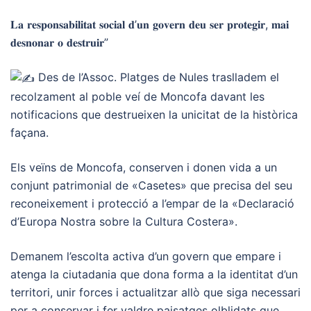
𝐋𝐚 𝐫𝐞𝐬𝐩𝐨𝐧𝐬𝐚𝐛𝐢𝐥𝐢𝐭𝐚𝐭 𝐬𝐨𝐜𝐢𝐚𝐥 𝐝’𝐮𝐧 𝐠𝐨𝐯𝐞𝐫𝐧 𝐝𝐞𝐮 𝐬𝐞𝐫 𝐩𝐫𝐨𝐭𝐞𝐠𝐢𝐫, 𝐦𝐚𝐢
𝐝𝐞𝐬𝐧𝐨𝐧𝐚𝐫 𝐨 𝐝𝐞𝐬𝐭𝐫𝐮𝐢𝐫”
Des de l’Assoc. Platges de Nules traslladem el
recolzament al poble veí de Moncofa davant les
notificacions que destrueixen la unicitat de la històrica
façana.
Els veïns de Moncofa, conserven i donen vida a un
conjunt patrimonial de «Casetes» que precisa del seu
reconeixement i protecció a l’empar de la «Declaració
d’Europa Nostra sobre la Cultura Costera».
Demanem l’escolta activa d’un govern que empare i
atenga la ciutadania que dona forma a la identitat d’un
territori, unir forces i actualitzar allò que siga necessari
per a conservar i fer valdre paisatges olblidats que