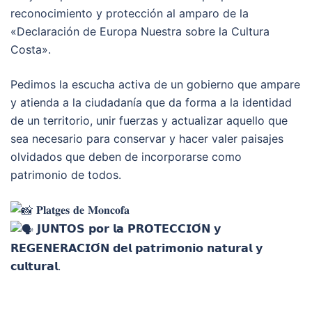
reconocimiento y protección al amparo de la
«Declaración de Europa Nuestra sobre la Cultura
Costa».
Pedimos la escucha activa de un gobierno que ampare
y atienda a la ciudadanía que da forma a la identidad
de un territorio, unir fuerzas y actualizar aquello que
sea necesario para conservar y hacer valer paisajes
olvidados que deben de incorporarse como
patrimonio de todos.
𝐏𝐥𝐚𝐭𝐠𝐞𝐬 𝐝𝐞 𝐌𝐨𝐧𝐜𝐨𝐟𝐚
𝗝𝗨𝗡𝗧𝗢𝗦 𝗽𝗼𝗿 𝗹𝗮 𝗣𝗥𝗢𝗧𝗘𝗖𝗖𝗜𝗢́𝗡 𝘆
𝗥𝗘𝗚𝗘𝗡𝗘𝗥𝗔𝗖𝗜𝗢́𝗡 𝗱𝗲𝗹 𝗽𝗮𝘁𝗿𝗶𝗺𝗼𝗻𝗶𝗼 𝗻𝗮𝘁𝘂𝗿𝗮𝗹 𝘆
𝗰𝘂𝗹𝘁𝘂𝗿𝗮𝗹.