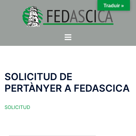
Skip
Traduir »
to
content
Toggle
menu
SOLICITUD DE
PERTÀNYER A FEDASCICA
SOLICITUD